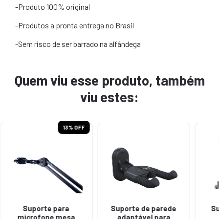
-Produto 100% original
-Produtos a pronta entrega no Brasil
-Sem risco de ser barrado na alfândega
Quem viu esse produto, também
viu estes:
13
% OFF
Suporte para
Suporte de parede
Su
microfone mesa
adaptável para