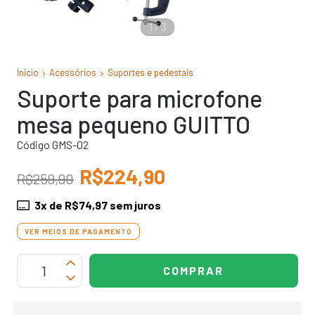
1
/
3
Início
Acessórios
Suportes e pedestais
Suporte para microfone
mesa pequeno GUITTO
Código GMS-02
R$224,90
R$259,90
3
x de
R$74,97
sem juros
VER MEIOS DE PAGAMENTO
OPÇÕES DE FRETE