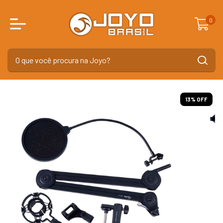
0
13
% OFF