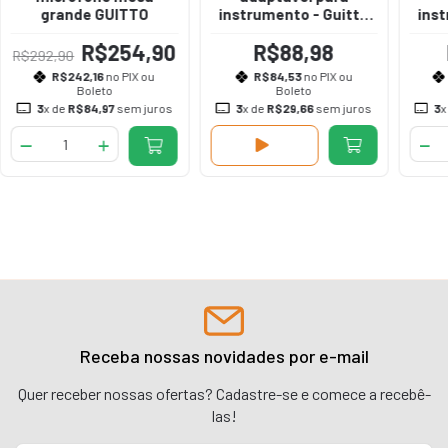
grande GUITTO
instrumento - Guitto
ins
GGS-04
R$254,90
R$88,98
R$292,90
R$242,16
no PIX ou
R$84,53
no PIX ou
Boleto
Boleto
3
x de
R$84,97
sem juros
3
x de
R$29,66
sem juros
3
x
Receba nossas novidades por e-mail
Quer receber nossas ofertas? Cadastre-se e comece a recebê-
las!