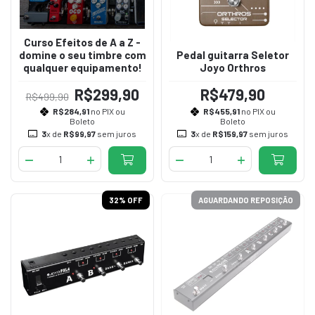
Curso Efeitos de A a Z -
domine o seu timbre com
Pedal guitarra Seletor
qualquer equipamento!
Joyo Orthros
R$299,90
R$479,90
R$499,90
R$284,91
no PIX ou
R$455,91
no PIX ou
Boleto
Boleto
3
x de
R$99,97
sem juros
3
x de
R$159,97
sem juros
32
% OFF
AGUARDANDO REPOSIÇÃO