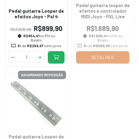
Pedal guitarra looper de
Pedal guitarra Looper de
efeitos e controlador
efeitos Joyo - Pxl 4
MIDI Joyo - PXL Live
R$899,90
R$1.689,90
R$1.328,98
R$854,91
no PIX ou
R$1.605,41
no PIX ou
Boleto
Boleto
3
x de
R$299,97
sem juros
3
x de
R$563,30
sem juros
DETALHES
AGUARDANDO REPOSIÇÃO
Pedal guitarra Looper de