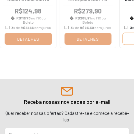
R$124,98
R$279,90
R$118,73
no PIX ou
R$265,91
no PIX ou
Boleto
Boleto
3
x de
R$41,66
sem juros
3
x de
R$93,30
sem juros
3
x
DETALHES
DETALHES
Receba nossas novidades por e-mail
Quer receber nossas ofertas? Cadastre-se e comece a recebê-
las!