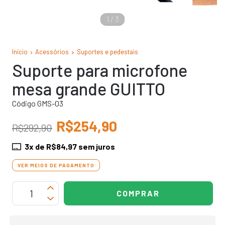
1
/
3
Início
Acessórios
Suportes e pedestais
Suporte para microfone
mesa grande GUITTO
Código GMS-03
R$254,90
R$292,90
3
x de
R$84,97
sem juros
VER MEIOS DE PAGAMENTO
OPÇÕES DE FRETE