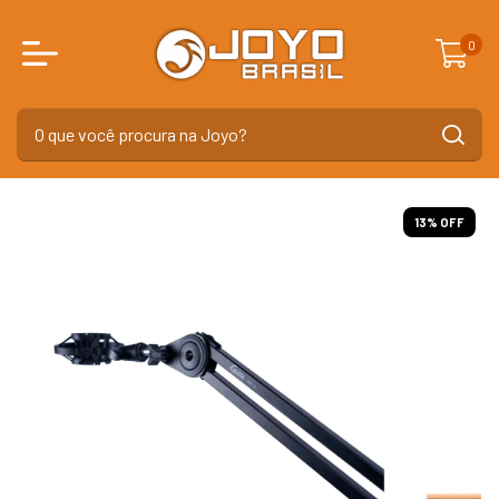
0
13
% OFF