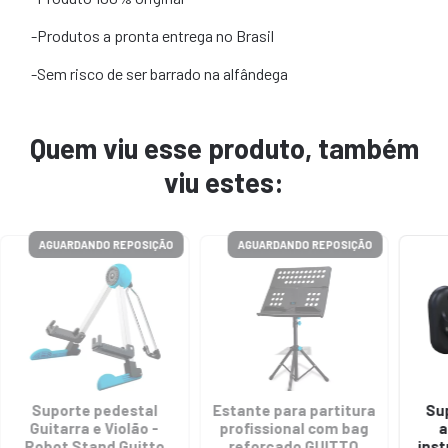
-Produtos a pronta entrega no Brasil
-Sem risco de ser barrado na alfândega
Quem viu esse produto, também
viu estes:
AGUARDANDO REPOSIÇÃO
AGUARDANDO REPOSIÇÃO
Suporte pedestal
Estante para partitura
Su
Guitarra e Violão -
profissional com bag
a
Robot Stand Guitto
reforçado GUITTO
inst