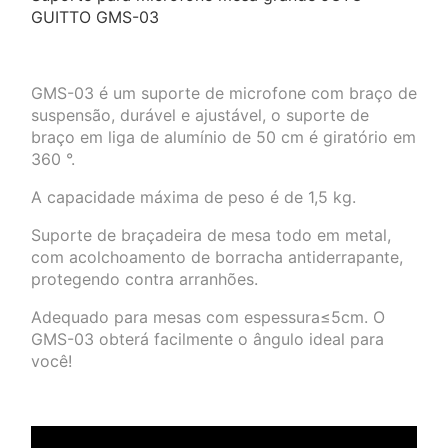
GUITTO GMS-03
GMS-03 é um suporte de microfone com braço de
suspensão, durável e ajustável, o suporte de
braço em liga de alumínio de 50 cm é giratório em
360 °.
A capacidade máxima de peso é de 1,5 kg.
Suporte de braçadeira de mesa todo em metal,
com acolchoamento de borracha antiderrapante,
protegendo contra arranhões.
Adequado para mesas com espessura≤5cm.
O
GMS-03 obterá facilmente o ângulo ideal para
você!