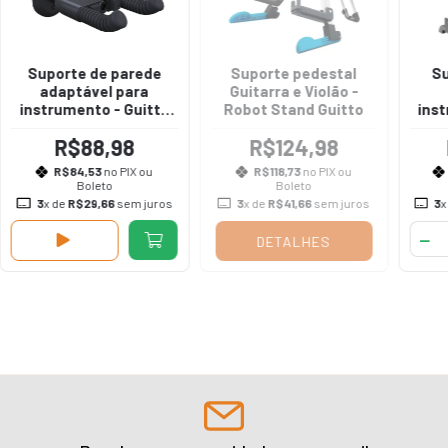
Suporte de parede
Suporte pedestal
Su
adaptável para
Guitarra e Violão -
instrumento - Guitto
Robot Stand Guitto
ins
GGS-04
R$88,98
R$124,98
R$84,53
no PIX ou
R$118,73
no PIX ou
Boleto
Boleto
3
x de
R$29,66
sem juros
3
x de
R$41,66
sem juros
3
x
DETALHES