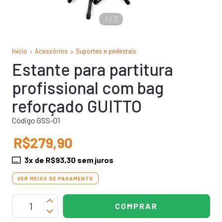
1
/
3
Início
Acessórios
Suportes e pedestais
Estante para partitura
profissional com bag
reforçado GUITTO
Código GSS-01
R$279,90
3
x de
R$93,30
sem juros
VER MEIOS DE PAGAMENTO