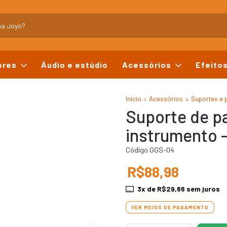
ores
Áudio e estúdio
Acessórios
Efeito
Início
Acessórios
Suportes e 
Suporte de p
instrumento 
Código GGS-04
R$88,98
3
x de
R$29,66
sem juros
VER MEIOS DE PAGAMENTO