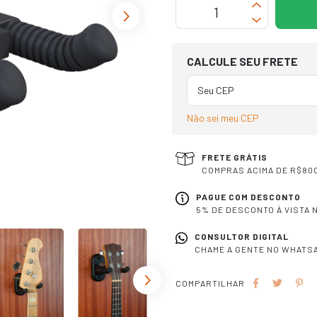
OPÇÕES DE FRETE
CALCULE SEU FRETE
Não sei meu CEP
FRETE GRÁTIS
COMPRAS ACIMA DE R$800
PAGUE COM DESCONTO
5% DE DESCONTO À VISTA N
CONSULTOR DIGITAL
CHAME A GENTE NO WHATSA
COMPARTILHAR