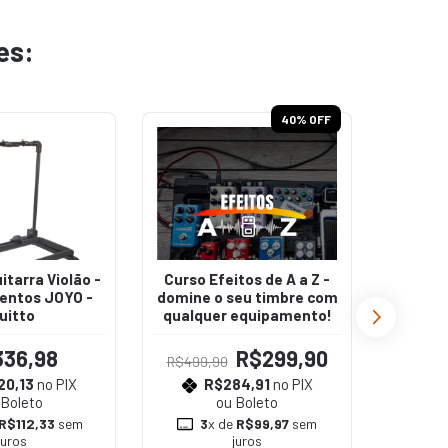
es:
40
% OFF
itarra Violão -
Curso Efeitos de A a Z -
Estant
entos JOYO -
domine o seu timbre com
com
uitto
qualquer equipamento!
336,98
R$299,90
R$499,90
20,13
no PIX
R$284,91
no PIX
 Boleto
ou Boleto
R$112,33
sem
3
x de
R$99,97
sem
3
juros
juros