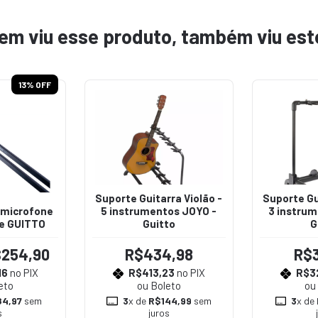
em viu esse produto, também viu est
13
% OFF
Suporte Guitarra Violão -
Suporte Gu
 microfone
5 instrumentos JOYO -
3 instrum
e GUITTO
Guitto
G
254,90
R$434,98
R$
16
no PIX
R$413,23
no PIX
R$3
eto
ou Boleto
ou
4,97
sem
3
x de
R$144,99
sem
3
x de
s
juros