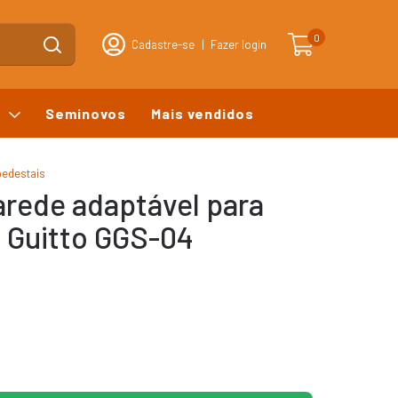
0
Cadastre-se
|
Fazer login
s
Seminovos
Mais vendidos
pedestais
arede adaptável para
- Guitto GGS-04