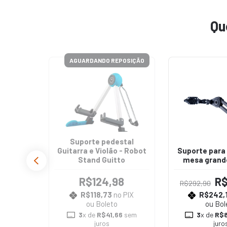
Qu
POSIÇÃO
AGUARDANDO REPOSIÇÃO
aptável
Suporte pedestal
 baixo
Guitarra e Violão - Robot
Suporte para
-06
Stand Guitto
mesa grand
9,90
R$124,98
R$
R$292,90
 PIX
R$118,73
no PIX
R$242,
ou Boleto
ou Bol
7
sem
3
x de
R$41,66
sem
3
x de
R$8
juros
juro