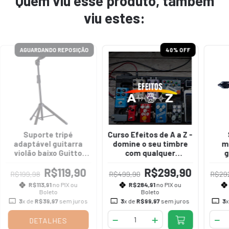
Quem viu esse produto, também
viu estes:
AGUARDANDO REPOSIÇÃO
40
% OFF
Suporte tripé
Curso Efeitos de A a Z -
adaptável guitarra
domine o seu timbre
m
violão baixo Guitto
com qualquer
g
GGS-06
equipamento!
R$119,90
R$299,90
R$199,98
R$499,90
R$29
R$113,91
no PIX ou
R$284,91
no PIX ou
Boleto
Boleto
3
x de
R$39,97
sem juros
3
x de
R$99,97
sem juros
3
x
DETALHES