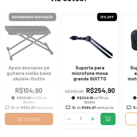
AGUARDANDO REPOSIÇÃO
13
% OFF
Apoio descanso pé
Suporte para
Su
guitarra violão baixo
microfone mesa
a
ukulele-Guitto
grande GUITTO
inst
R$104,90
R$254,90
R$292,90
R$99,66
no PIX ou
R$242,16
no PIX ou
Boleto
Boleto
3
x de
R$34,97
sem juros
3
x de
R$84,97
sem juros
3
x
DETALHES