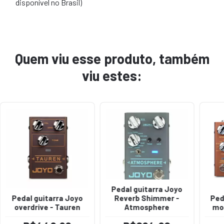
disponível no Brasil)
Quem viu esse produto, também
viu estes:
Pedal guitarra Joyo
Pedal guitarra Joyo
Reverb Shimmer -
Ped
overdrive - Tauren
Atmosphere
mod