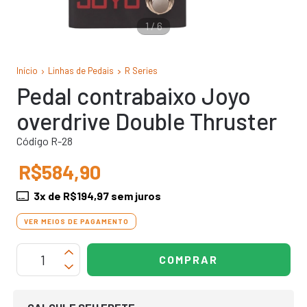
1
/
6
Início
Linhas de Pedais
R Series
Pedal contrabaixo Joyo
overdrive Double Thruster
Código R-28
R$584,90
3
x de
R$194,97
sem juros
VER MEIOS DE PAGAMENTO
OPÇÕES DE FRETE