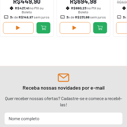
R$449,90
R$694,98
R$69
R$427,41
no PIX ou
R$660,23
no PIX ou
Boleto
Boleto
3
x de
R$149,97
sem juros
3
x de
R$231,66
sem juros
3
x
Receba nossas novidades por e-mail
Quer receber nossas ofertas? Cadastre-se e comece a recebê-
las!