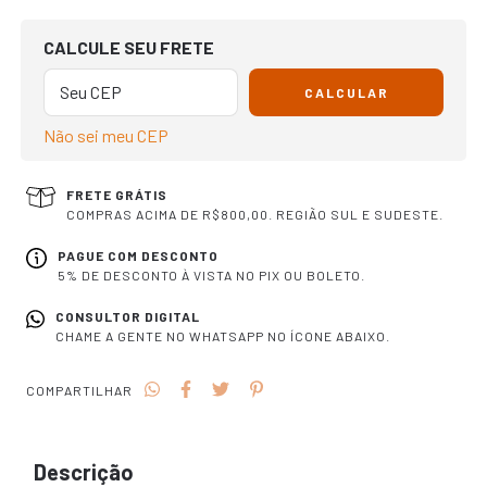
OPÇÕES DE FRETE
CALCULE SEU FRETE
CALCULAR
Não sei meu CEP
FRETE GRÁTIS
COMPRAS ACIMA DE R$800,00. REGIÃO SUL E SUDESTE.
PAGUE COM DESCONTO
5% DE DESCONTO À VISTA NO PIX OU BOLETO.
CONSULTOR DIGITAL
CHAME A GENTE NO WHATSAPP NO ÍCONE ABAIXO.
COMPARTILHAR
Descrição