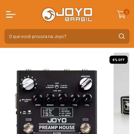
0
6
% OFF