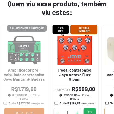
Quem viu esse produto, também
viu estes:
AGUARDANDO REPOSIÇÃO
32
%
ÚLTIMA
OFF
UNIDADE!
Amplificador pré-
Pedal contrabaixo
valvulado contrabaixo
Joyo octave Fuzz
con
Joyo BantamP Badass
Gloam
R$1.719,90
R$599,00
R$874,90
R$1.633,91
no PIX ou
R$569,05
no PIX ou
Boleto
Boleto
3
x de
R$573,30
sem juros
3
x de
R$199,67
sem juros
3
x
DETALHES