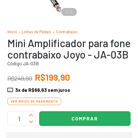
1
/
4
Início
Linhas de Pedais
Contrabaixo
Mini Amplificador para fone
contrabaixo Joyo - JA-03B
Código JA-03B
R$199,90
R$249,90
3
x de
R$66,63
sem juros
VER MEIOS DE PAGAMENTO
OPÇÕES DE FRETE