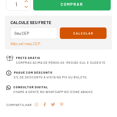
OPÇÕES DE FRETE
CALCULE SEU FRETE
CALCULAR
Não sei meu CEP
FRETE GRÁTIS
COMPRAS ACIMA DE R$800,00. REGIÃO SUL E SUDESTE.
PAGUE COM DESCONTO
5% DE DESCONTO À VISTA NO PIX OU BOLETO.
CONSULTOR DIGITAL
CHAME A GENTE NO WHATSAPP NO ÍCONE ABAIXO.
COMPARTILHAR