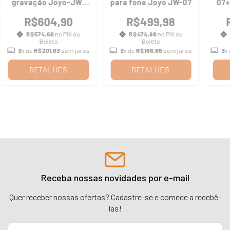
gravação Joyo-JW-
para fone Joyo JW-07
07+
05R
o
R$604,90
R$499,98
R$574,66
no PIX ou
R$474,98
no PIX ou
Boleto
Boleto
3
x de
R$201,63
sem juros
3
x de
R$166,66
sem juros
3
x
DETALHES
DETALHES
Receba nossas novidades por e-mail
Quer receber nossas ofertas? Cadastre-se e comece a recebê-
las!