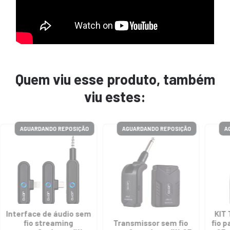
Quem viu esse produto, também
viu estes:
AGUARDANDO REPOSIÇÃO
AGUARDANDO REPOSIÇÃO
A
Interface de áudio sem
KIT
fio streaming
Transmissor sem fio
fio 