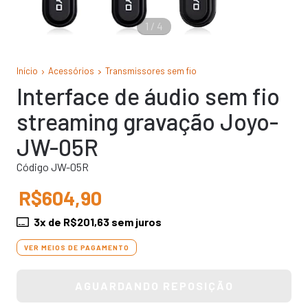
1
/
4
Início
Acessórios
Transmissores sem fio
Interface de áudio sem fio
streaming gravação Joyo-
JW-05R
Código JW-05R
R$604,90
3
x de
R$201,63
sem juros
VER MEIOS DE PAGAMENTO