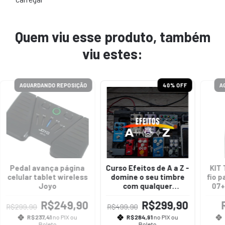
Quem viu esse produto, também
viu estes:
AGUARDANDO REPOSIÇÃO
40
% OFF
A
Pedal avança página
Curso Efeitos de A a Z -
KIT
celular tablet wireless
domine o seu timbre
fio 
Joyo
com qualquer
07+
equipamento!
o
R$249,90
R$299,90
R$299,90
R$499,90
R$237,41
no PIX ou
R$284,91
no PIX ou
Boleto
Boleto