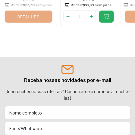
3
x de
R$83,30
sem juros
3
x de
R$99,97
sem juros
3
x
DETALHES
Receba nossas novidades por e-mail
Quer receber nossas ofertas? Cadastre-se e comece a recebê-
las!