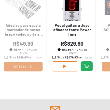
Adesivo para escala
Pedal guitarra Joyo
F
marcador de notas
afinador fonte Power
ISO
braço violão guitarra
Tune
contrabaixo
R$49,90
R$829,90
R$47,41
no PIX ou
R$788,41
no PIX ou
Boleto
Boleto
3
x de
R$16,63
sem juros
3
x de
R$276,63
sem juros
3
x
DETALHES