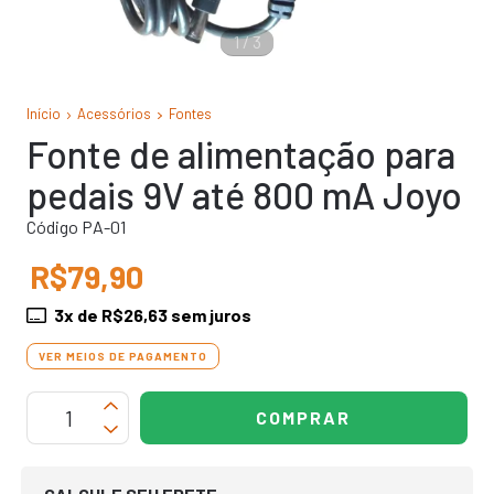
1
/
3
Início
Acessórios
Fontes
Fonte de alimentação para
pedais 9V até 800 mA Joyo
Código PA-01
R$79,90
3
x de
R$26,63
sem juros
VER MEIOS DE PAGAMENTO
OPÇÕES DE FRETE