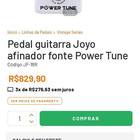
1
/
5
Início
Linhas de Pedais
Vintage Series
Pedal guitarra Joyo
afinador fonte Power Tune
Código JF-18R
R$829,90
3
x de
R$276,63
sem juros
VER MEIOS DE PAGAMENTO
OPÇÕES DE FRETE