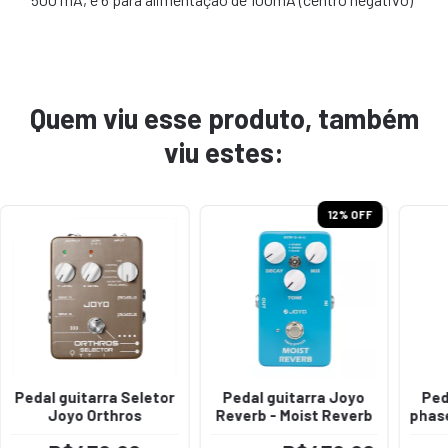
Quem viu esse produto, também
viu estes:
12
% OFF
Pedal guitarra Seletor
Pedal guitarra Joyo
Ped
Joyo Orthros
Reverb - Moist Reverb
phase