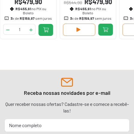
R$479,90
R$479,90
R$544,90
R$455,91
no PIX ou
R$455,91
no PIX ou
Boleto
Boleto
3
x de
R$159,97
sem juros
3
x de
R$159,97
sem juros
3
x
Receba nossas novidades por e-mail
Quer receber nossas ofertas? Cadastre-se e comece a recebê-
las!