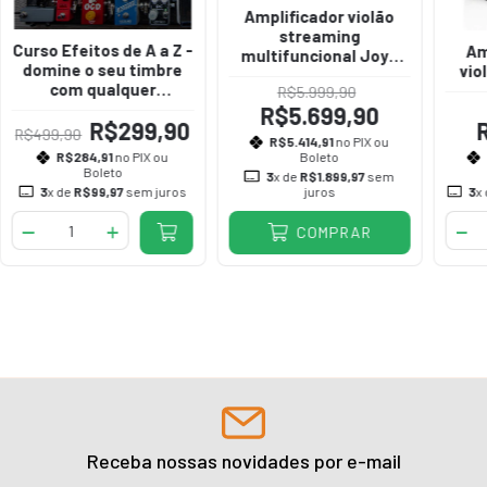
Amplificador violão
streaming
Curso Efeitos de A a Z -
Am
multifuncional Joyo
domine o seu timbre
vio
150W com bag BSK-150
com qualquer
R$5.999,90
equipamento!
R$5.699,90
R$299,90
R$499,90
R$5.414,91
no PIX ou
R$284,91
no PIX ou
Boleto
Boleto
3
x de
R$1.899,97
sem
3
x de
R$99,97
sem juros
juros
3
x
COMPRAR
Receba nossas novidades por e-mail