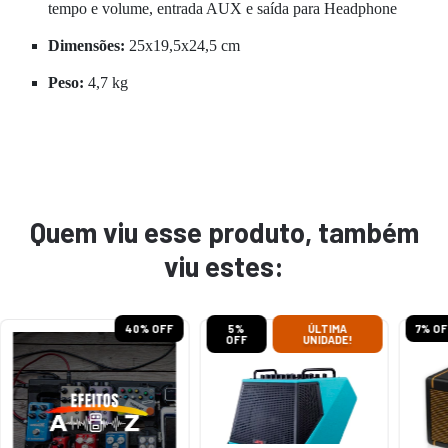
tempo e volume, entrada AUX e saída para Headphone
Dimensões:
25x19,5x24,5 cm
Peso:
4,7 kg
Quem viu esse produto, também
viu estes:
40
% OFF
5
%
ÚLTIMA
7
% OF
OFF
UNIDADE!