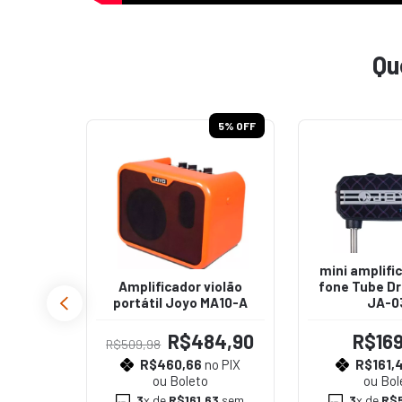
Qu
5
% OFF
itarra
mini amplifi
- Jam
Amplificador violão
fone Tube Dr
portátil Joyo MA10-A
JA-0
5
R$484,90
R$169
R$509,98
o PIX
R$460,66
no PIX
R$161,4
ou Boleto
ou Bol
65
sem
3
x de
R$161,63
sem
3
x de
R$5