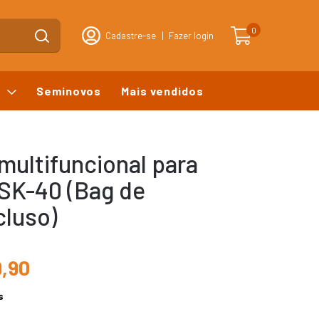
0
Cadastre-se
|
Fazer login
s
Seminovos
Mais vendidos
s
multifuncional para
BSK-40 (Bag de
cluso)
,90
s