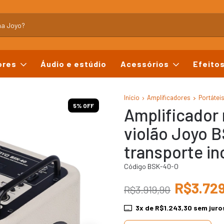
ores
Áudio e estúdio
Acessórios
Efeito
Início
Amplificadores
Portátei
5
% OFF
Amplificador 
violão Joyo 
transporte in
Código BSK-40-O
R$3.729
R$3.919,90
3
x de
R$1.243,30
sem juro