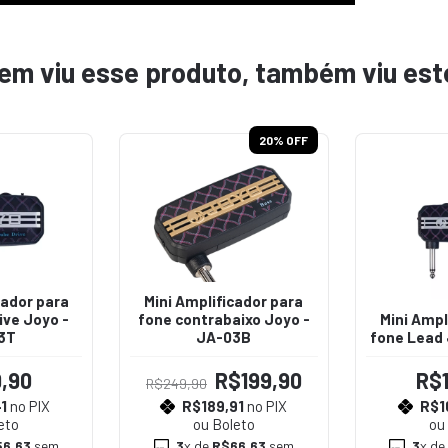
em viu esse produto, também viu est
20
% OFF
cador para
Mini Amplificador para
ive Joyo -
fone contrabaixo Joyo -
Mini Ampl
3T
JA-03B
fone Lead 
,90
R$199,90
R$
R$249,90
1
no PIX
R$189,91
no PIX
R$1
eto
ou Boleto
ou
6,63
sem
3
x de
R$66,63
sem
3
x de