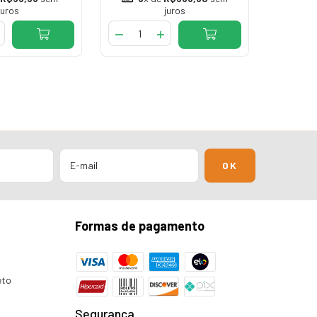
juros
juros
VÍDE
Formas de pagamento
eto
Segurança