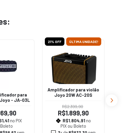
es:
21
% OFF
ÚLTIMA UNIDADE!
Amplificador para violão
ificador para
Amplifi
Joyo 20W AC-20S
Joyo - JA-03L
portá
R$2.399,90
169,90
R$1.899,90
61,41
no PIX
R$1.804,91
no
R
 Boleto
PIX ou Boleto
R$56,63
sem
3
x de
R$633,30
sem
3
x