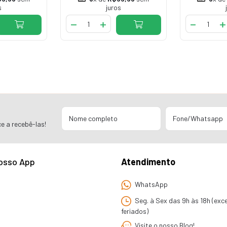
s
juros
e a recebê-las!
osso App
Atendimento
WhatsApp
Seg. à Sex das 9h às 18h (exc
feriados)
Visite o nosso Blog!