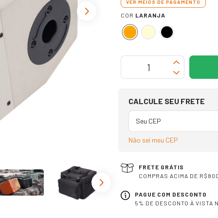
VER MEIOS DE PAGAMENTO
COR
LARANJA
OPÇÕES DE FRETE
CALCULE SEU FRETE
Não sei meu CEP
FRETE GRÁTIS
COMPRAS ACIMA DE R$800
PAGUE COM DESCONTO
5% DE DESCONTO À VISTA N