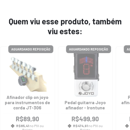
Quem viu esse produto, também
viu estes:
AGUARDANDO REPOSIÇÃO
AGUARDANDO REPOSIÇÃO
A
Afinador clip on joyo
para instrumentos de
Pedal guitarra Joyo
afin
corda JT-306
afinador - Irontune
R$89,90
R$499,90
R$85,41
no PIX ou
R$474,91
no PIX ou
Boleto
Boleto