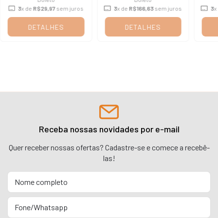
3
x de
R$29,97
sem juros
3
x de
R$166,63
sem juros
3
x
DETALHES
DETALHES
Receba nossas novidades por e-mail
Quer receber nossas ofertas? Cadastre-se e comece a recebê-
las!