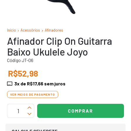
Início
Acessórios
Afinadores
Afinador Clip On Guitarra
Baixo Ukulele Joyo
Código JT-06
R$52,98
3
x de
R$17,66
sem juros
VER MEIOS DE PAGAMENTO
OPÇÕES DE FRETE