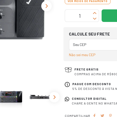
VER MEIOS DE PAGAMENTO
OPÇÕES DE FRETE
CALCULE SEU FRETE
Não sei meu CEP
FRETE GRÁTIS
COMPRAS ACIMA DE R$800
PAGUE COM DESCONTO
5% DE DESCONTO À VISTA N
CONSULTOR DIGITAL
CHAME A GENTE NO WHATSA
COMPARTILHAR