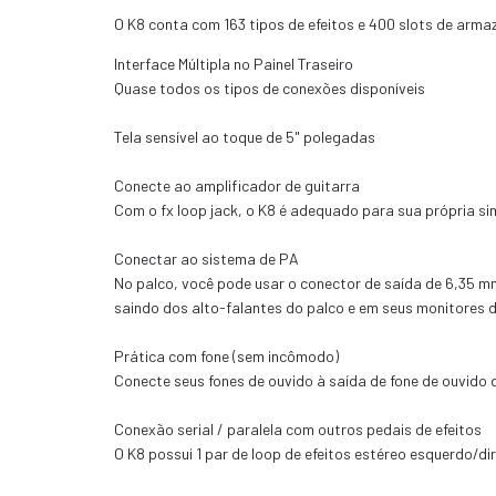
O K8 conta com 163 tipos de efeitos e 400 slots de arm
Interface Múltipla no Painel Traseiro
Quase todos os tipos de conexões disponíveis
Tela sensível ao toque de 5" polegadas
Conecte ao amplificador de guitarra
Com o fx loop jack, o K8 é adequado para sua própria s
Conectar ao sistema de PA
No palco, você pode usar o conector de saída de 6,35 m
saindo dos alto-falantes do palco e em seus monitores de
Prática com fone (sem incômodo)
Conecte seus fones de ouvido à saída de fone de ouvido 
Conexão serial / paralela com outros pedais de efeitos
O K8 possui 1 par de loop de efeitos estéreo esquerdo/dir