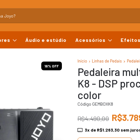
ores
Áudio e estúdio
Acessórios
Efeito
Início
Linhas de Pedais
Pedalei
16
% OFF
Pedaleira mu
K8 - DSP pro
color
Código GEMBOXK8
R$3.78
R$4.490,00
3
x de
R$1.263,30
sem juro