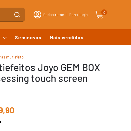
0
Cadastre-se
|
Fazer login
s
Seminovos
Mais vendidos
ras multiefeito
ltiefeitos Joyo GEM BOX
cessing touch screen
9,90
s