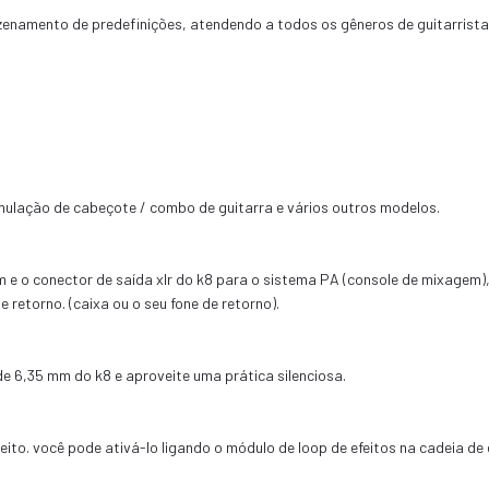
azenamento de predefinições, atendendo a todos os gêneros de guitarrista
imulação de cabeçote / combo de guitarra e vários outros modelos.
m e o conector de saída xlr do k8 para o sistema PA (console de mixagem
 retorno. (caixa ou o seu fone de retorno).
de 6,35 mm do k8 e aproveite uma prática silenciosa.
eito. você pode ativá-lo ligando o módulo de loop de efeitos na cadeia de 