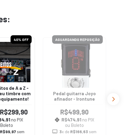
es:
40
% OFF
AGUARDANDO REPOSIÇÃO
AGU
tos de A a Z -
Peda
eu timbre com
Pedal guitarra Joyo
simul
equipamento!
afinador - Irontune
Wo
R$299,90
R$499,90
R$469,
84,91
no PIX
R$474,91
no PIX
R
 Boleto
ou Boleto
e
R$99,97
sem
3
x de
R$166,63
sem
3