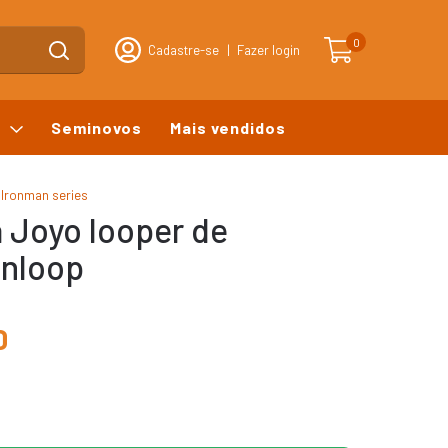
0
Cadastre-se
|
Fazer login
s
Seminovos
Mais vendidos
 Ironman series
a Joyo looper de
onloop
0