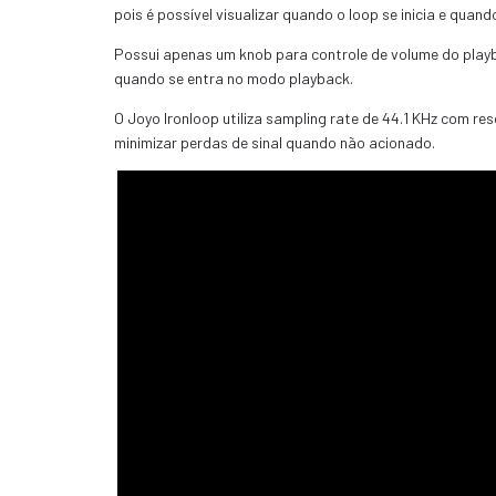
pois é possível visualizar quando o loop se inicia e quan
Possui apenas um knob para controle de volume do playb
quando se entra no modo playback.
O Joyo Ironloop utiliza sampling rate de 44.1 KHz com r
minimizar perdas de sinal quando não acionado.