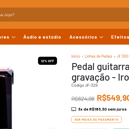
ores
Áudio e estúdio
Acessórios
Efeito
Início
Linhas de Pedais
JF 300
12
% OFF
Pedal guitarr
gravação - Ir
Código JF-329
R$549,9
R$624,98
3
x de
R$183,30
sem juros
VER MEIOS DE PAGAMENTO