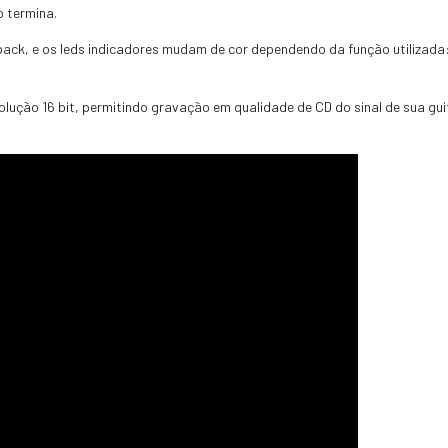
do termina.
ack, e os leds indicadores mudam de cor dependendo da função utilizada:
esolução 16 bit, permitindo gravação em qualidade de CD do sinal de sua 