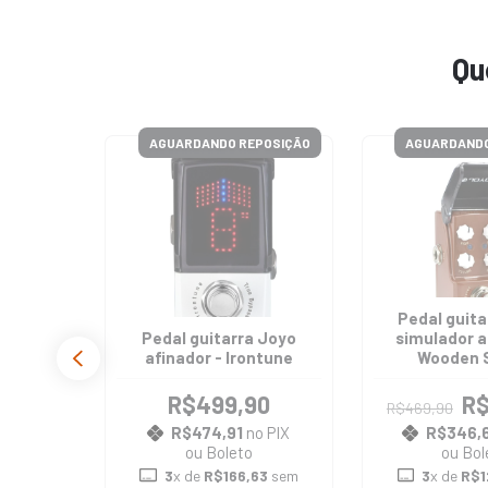
Qu
AGUARDANDO REPOSIÇÃO
AGUARDANDO
Pedal guita
Pedal guitarra Joyo
simulador a
afinador - Irontune
Wooden 
R$499,90
R$
R$469,90
R$474,91
no PIX
R$346,
ou Boleto
ou Bol
3
x de
R$166,63
sem
3
x de
R$1