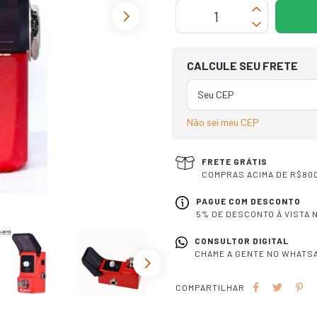
OPÇÕES DE FRETE
CALCULE SEU FRETE
Não sei meu CEP
FRETE GRÁTIS
COMPRAS ACIMA DE R$800
PAGUE COM DESCONTO
5% DE DESCONTO À VISTA N
CONSULTOR DIGITAL
CHAME A GENTE NO WHATSA
COMPARTILHAR