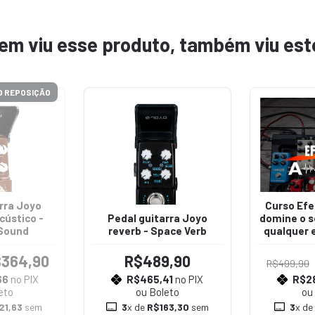
em viu esse produto, também viu est
 REPOSIÇÃO
rra Joyo
Curso Efei
cústico -
Pedal guitarra Joyo
domine o s
Sound
reverb - Space Verb
qualquer 
364,90
R$489,90
R$499,90
66
no PIX
R$465,41
no PIX
R$2
eto
ou Boleto
ou
21,63
sem
3
x de
R$163,30
sem
3
x d