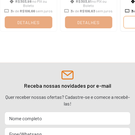
R$303,98
no PIX ou
R$303,91
no PIX ou
Boleto
Boleto
3
x de
R$106,66
sem juros
3
x de
R$106,63
sem juros
3
x
DETALHES
DETALHES
Receba nossas novidades por e-mail
Quer receber nossas ofertas? Cadastre-se e comece a recebê-
las!