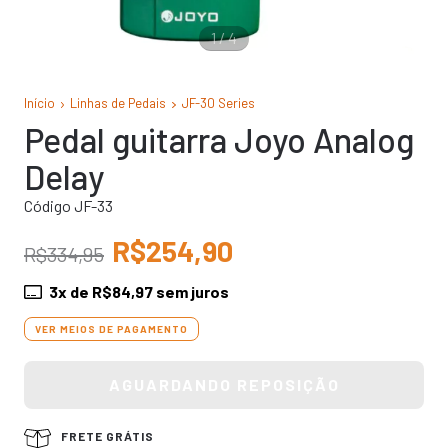
1
/
4
Início
Linhas de Pedais
JF-30 Series
Pedal guitarra Joyo Analog
Delay
Código JF-33
R$254,90
R$334,95
3
x de
R$84,97
sem juros
VER MEIOS DE PAGAMENTO
FRETE GRÁTIS