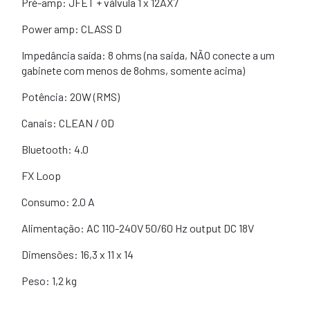
Pré-amp: JFET + válvula 1 x 12AX7
Power amp: CLASS D
Impedância saída: 8 ohms (na saida, NÃO conecte a um
gabinete com menos de 8ohms, somente acima)
Potência: 20W (RMS)
Canais: CLEAN / OD
Bluetooth: 4.0
FX Loop
Consumo: 2.0 A
Alimentação: AC 110-240V 50/60 Hz output DC 18V
Dimensões: 16,3 x 11 x 14
Peso: 1,2 kg