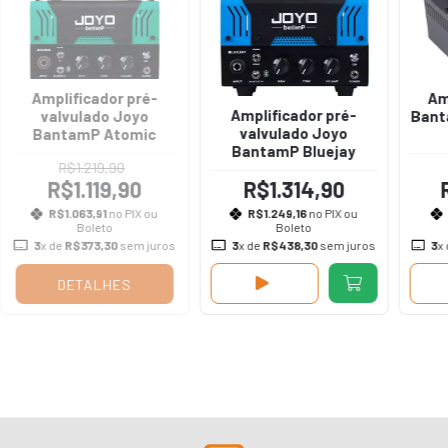
Amplificador pré-
Am
Amplificador pré-
valvulado Joyo
Bant
valvulado Joyo
BantamP Atomic
BantamP Bluejay
R$1.219,90
R$1.119,90
R$1.314,90
R$1.063,91
no PIX ou
R$1.249,16
no PIX ou
Boleto
Boleto
3
x de
R$373,30
sem juros
3
x de
R$438,30
sem juros
3
x
DETALHES