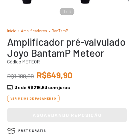
1
/
3
Início
Amplificadores
BanTamP
Amplificador pré-valvulado
Joyo BantamP Meteor
Código METEOR
R$649,90
R$1.189,90
3
x de
R$216,63
sem juros
VER MEIOS DE PAGAMENTO
FRETE GRÁTIS