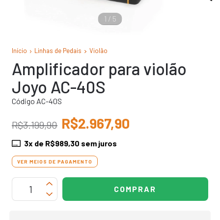
1
/
5
Início
Linhas de Pedais
Violão
Amplificador para violão
Joyo AC-40S
Código AC-40S
R$2.967,90
R$3.199,90
3
x de
R$989,30
sem juros
VER MEIOS DE PAGAMENTO
OPÇÕES DE FRETE