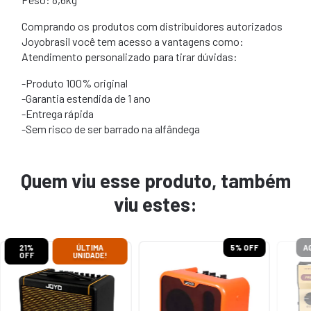
Comprando os produtos com distribuidores autorizados
Joyobrasil você tem acesso a vantagens como:
Atendimento personalizado para tirar dúvidas:
-Produto 100% original
-Garantia estendida de 1 ano
-Entrega rápida
-Sem risco de ser barrado na alfândega
Quem viu esse produto, também
viu estes:
21
%
ÚLTIMA
5
% OFF
A
OFF
UNIDADE!