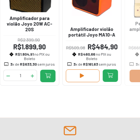
Amplificador para
Pe
violão Joyo 20W AC-
Amplificador violão
ampl
20S
portátil Joyo MA10-A
R$2.399,90
R$1.899,90
R$484,90
R$509,98
R$66
R$1.804,91
no PIX ou
R$460,66
no PIX ou
Boleto
Boleto
3
x de
R$633,30
sem juros
3
x de
R$161,63
sem juros
3
x