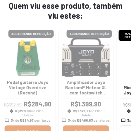
Quem viu esse produto, também
viu estes:
AGUARDANDO REPOSIÇÃO
AGUARDANDO REPOSIÇÃO
75
OF
Pedal guitarra Joyo
Amplificador Joyo
Vintage Overdrive
BantamP Meteor XL
Mic
(Recond)
com footswitch
Joy
(recond)
R$284,90
R$1.399,90
R$352,95
R$3
R$270,66
no PIX ou
R$1.329,91
no PIX ou
Boleto
Boleto
3
x de
R$94,97
sem juros
3
x de
R$466,63
sem juros
3
x