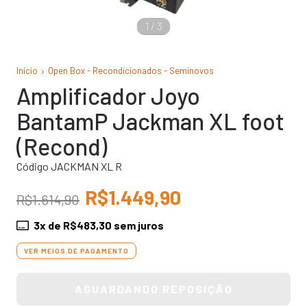
1
/
3
Início
Open Box - Recondicionados - Seminovos
Amplificador Joyo
BantamP Jackman XL foot
(Recond)
Código JACKMAN XL R
R$1.449,90
R$1.614,90
3
x de
R$483,30
sem juros
VER MEIOS DE PAGAMENTO