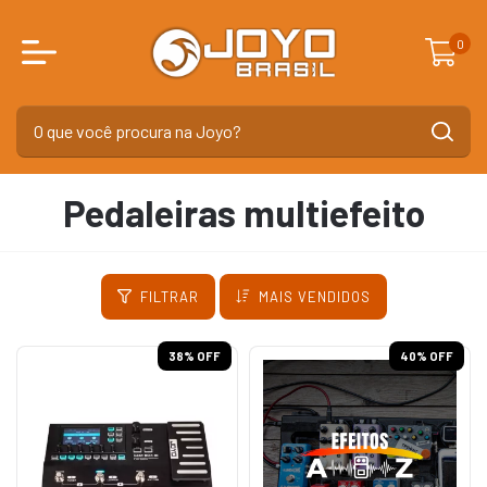
0
Pedaleiras multiefeito
FILTRAR
MAIS VENDIDOS
38
% OFF
40
% OFF