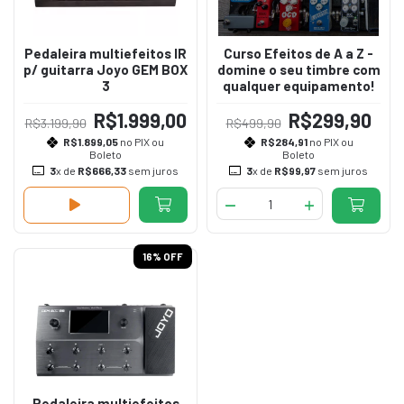
Pedaleira multiefeitos IR
Curso Efeitos de A a Z -
p/ guitarra Joyo GEM BOX
domine o seu timbre com
3
qualquer equipamento!
R$1.999,00
R$299,90
R$3.199,90
R$499,90
R$1.899,05
no PIX ou
R$284,91
no PIX ou
Boleto
Boleto
3
x de
R$666,33
sem juros
3
x de
R$99,97
sem juros
16
% OFF
Pedaleira multiefeitos