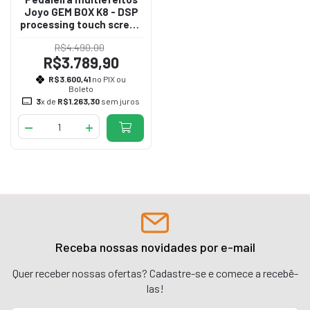
Joyo GEM BOX K8 - DSP
processing touch screen
color
R$4.490,00
R$3.789,90
R$3.600,41
no PIX ou
Boleto
3
x de
R$1.263,30
sem juros
Receba nossas novidades por e-mail
Quer receber nossas ofertas? Cadastre-se e comece a recebê-
las!